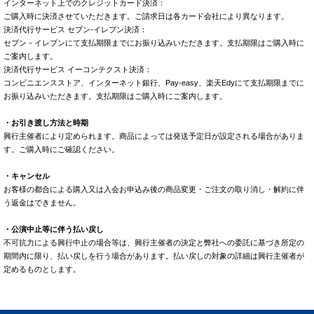
インターネット上でのクレジットカード決済：
ご購入時に決済させていただきます。ご請求日は各カード会社により異なります。
決済代行サービス セブン-イレブン決済：
セブン－イレブンにて支払期限までにお振り込みいただきます。支払期限はご購入時に
ご案内します。
決済代行サービス イーコンテクスト決済：
コンビニエンスストア、インターネット銀行、Pay-easy、楽天Edyにて支払期限までに
お振り込みいただきます。支払期限はご購入時にご案内します。
・お引き渡し方法と時期
興行主催者により定められます。商品によっては発送予定日が設定される場合がありま
す。ご購入時にご確認ください。
・キャンセル
お客様の都合による購入又は入会お申込み後の商品変更・ご注文の取り消し・解約に伴
う返金はできません。
・公演中止等に伴う払い戻し
不可抗力による興行中止の場合等は、興行主催者の決定と弊社への委託に基づき所定の
期間内に限り、払い戻しを行う場合があります。払い戻しの対象の詳細は興行主催者が
定めるものとします。