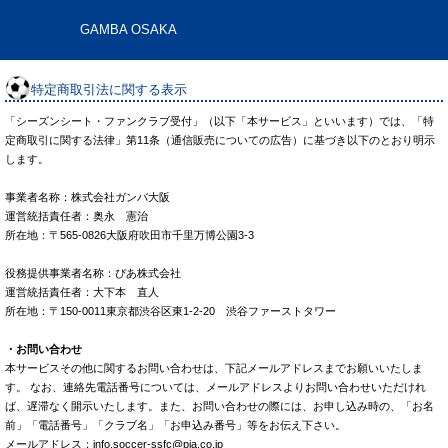
GAMBA OSAKA
特定商取引法に関する表示
「シーズンシート・ファンクラブ受付」（以下「本サービス」といいます）では、「特
定商取引に関する法律」第11条（通信販売についての広告）に基づき以下のとおり明示
します。
事業者名称：株式会社ガンバ大阪
運営統括責任者：奥永 憲治
所在地：〒565-0826大阪府吹田市千里万博公園3-3
役務提供事業者名称：ぴあ株式会社
運営統括責任者：大下本 直人
所在地：〒150-0011東京都渋谷区東1-2-20 渋谷ファーストタワー
・お問い合わせ
本サービスその他に関するお問い合わせは、下記メールアドレスまでお願いいたしま
す。 なお、連絡先電話番号については、メールアドレスよりお問い合わせいただけれ
ば、遅滞なく開示いたします。また、お問い合わせの際には、お申し込み時の、「お名
前」「電話番号」「クラブ名」「お申込み番号」等をお伝え下さい。
メールアドレス：info.soccer-ssfc@pia.co.jp